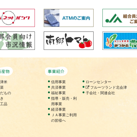
について
農畜産物
事業紹介
会津米
信用事業
ローンセンター
野菜
共済事業
フルーツランド北会津
くだもの
福祉事業
子会社・関連会社
花き
指導・販売・利
加工品
用事業
経済事業
ＪＡ事業ご利用
の皆様へ