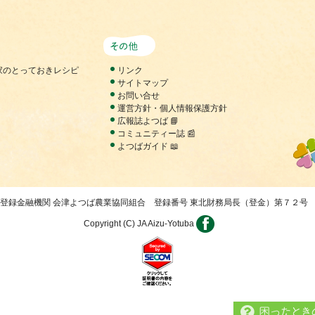
報
その他
家のとっておきレシピ
リンク
サイトマップ
お問い合せ
運営方針・個人情報保護方針
広報誌よつば 📘
コミュニティー誌 📰
よつばガイド 📖
登録金融機関 会津よつば農業協同組合 登録番号 東北財務局長（登金）第７２号
Copyright (C) JA Aizu-Yotuba