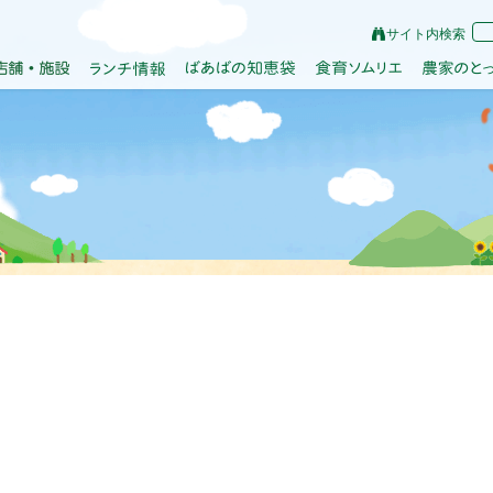
サイト内検索
JA会津よつば
店舗・施設
紹介
ランチ情報
ばあばの知恵袋
食育ソムリエ