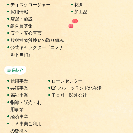
ディスクロージャー
花き
採用情報
加工品
店舗・施設
組合員募集
安全・安心宣言
放射性物質検査の取り組み
公式キャラクター『コメナ
ルド画伯』
事業紹介
信用事業
ローンセンター
共済事業
フルーツランド北会津
福祉事業
子会社・関連会社
指導・販売・利
用事業
経済事業
ＪＡ事業ご利用
の皆様へ