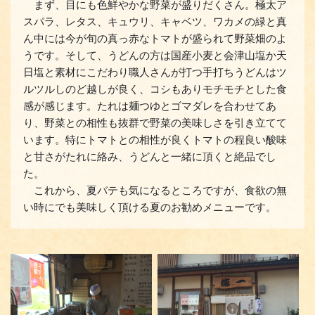
まず、目にも色鮮やかな野菜が盛りだくさん。極太ア
スパラ、レタス、キュウリ、キャベツ、ワカメの緑と真
ん中には今が旬の真っ赤なトマトが盛られて野菜畑のよ
うです。そして、うどんの方は国産小麦と会津山塩か天
日塩と素材にこだわり職人さんが打つ手打ちうどんはツ
ルツルしのど越しが良く、コシもありモチモチとした食
感が感じます。たれは麺つゆとゴマダレを合わせてあ
り、野菜との相性も抜群で野菜の美味しさを引き立てて
います。特にトマトとの相性が良くトマトの程良い酸味
と甘さがたれに絡み、うどんと一緒に頂くと絶品でし
た。
これから、夏バテも気になるところですが、食欲の無
い時にでも美味しく頂ける夏のお勧めメニューです。