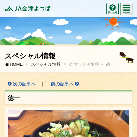
M
困った時の
JA会津よつば
スペシャル情報
HOME
スペシャル情報
会津ランチ情報 － 徳一
次の記事へ
｜
前の記事へ
徳一