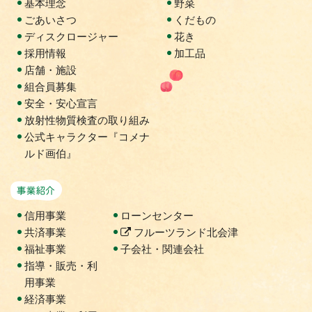
基本理念
野菜
ごあいさつ
くだもの
ディスクロージャー
花き
採用情報
加工品
店舗・施設
組合員募集
安全・安心宣言
放射性物質検査の取り組み
公式キャラクター『コメナ
ルド画伯』
事業紹介
信用事業
ローンセンター
共済事業
フルーツランド北会津
福祉事業
子会社・関連会社
指導・販売・利
用事業
経済事業