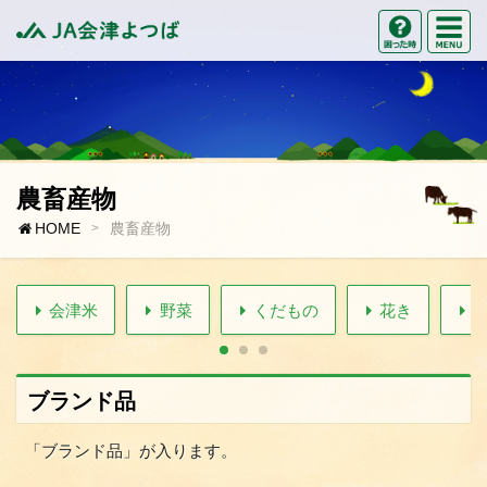
M
困った時の
JA会津よつば
農畜産物
HOME
農畜産物
会津米
野菜
くだもの
花き
ブランド品
「ブランド品」が入ります。