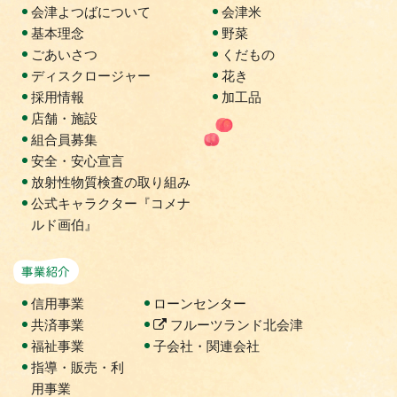
会津よつばについて
会津米
基本理念
野菜
ごあいさつ
くだもの
ディスクロージャー
花き
採用情報
加工品
店舗・施設
組合員募集
安全・安心宣言
放射性物質検査の取り組み
公式キャラクター『コメナ
ルド画伯』
事業紹介
信用事業
ローンセンター
共済事業
フルーツランド北会津
福祉事業
子会社・関連会社
指導・販売・利
用事業