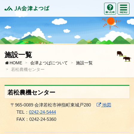
M
困った時の
JA会津よつば
施設一覧
HOME
会津よつばについて
施設一覧
若松農機センター
若松農機センター
〒965-0089 会津若松市神指町東城戸280
地図
TEL：
0242-24-5444
FAX：0242-24-5360