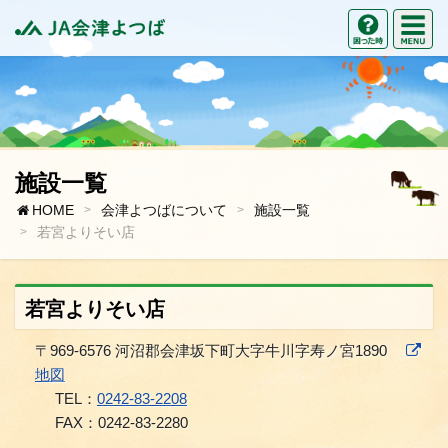
M
困った時の
JA会津よつば
施設一覧
HOME
会津よつばについて
施設一覧
若宮よりそい店
若宮よりそい店
〒969-6576 河沼郡会津坂下町大字牛川字寿ノ宮1890
地図
TEL：
0242-83-2208
FAX：0242-83-2280