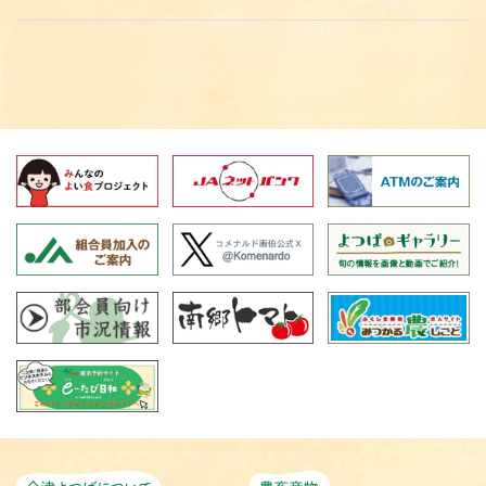
会津よつばについて
農畜産物