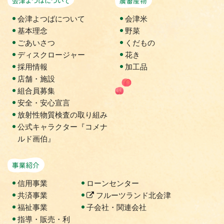
会津よつばについて
会津米
基本理念
野菜
ごあいさつ
くだもの
ディスクロージャー
花き
採用情報
加工品
店舗・施設
組合員募集
安全・安心宣言
放射性物質検査の取り組み
公式キャラクター『コメナ
ルド画伯』
事業紹介
信用事業
ローンセンター
共済事業
フルーツランド北会津
福祉事業
子会社・関連会社
指導・販売・利